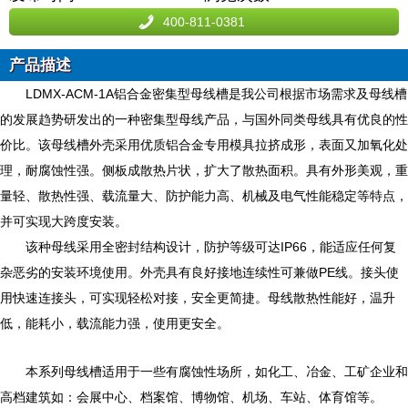
400-811-0381
产品描述
LDMX-ACM-1A铝合金密集型母线槽是我公司根据市场需求及母线槽
的发展趋势研发出的一种密集型母线产品，与国外同类母线具有优良的性
价比。该母线槽外壳采用优质铝合金专用模具拉挤成形，表面又加氧化处
理，耐腐蚀性强。侧板成散热片状，扩大了散热面积。具有外形美观，重
量轻、散热性强、载流量大、防护能力高、机械及电气性能稳定等特点，
并可实现大跨度安装。
该种母线采用全密封结构设计，防护等级可达IP66，能适应任何复
杂恶劣的安装环境使用。外壳具有良好接地连续性可兼做PE线。接头使
用快速连接头，可实现轻松对接，安全更简捷。母线散热性能好，温升
低，能耗小，载流能力强，使用更安全。
本系列母线槽适用于一些有腐蚀性场所，如化工、冶金、工矿企业和
高档建筑如：会展中心、档案馆、博物馆、机场、车站、体育馆等。