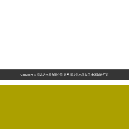
Copyright © 深龙达电器有限公司-官网,深龙达电器集团,电器制造厂家